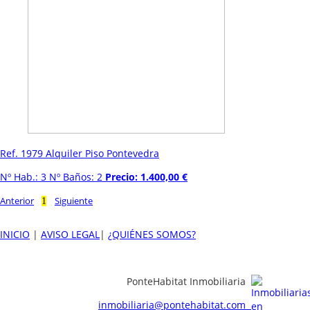
Ref. 1979 Alquiler Piso Pontevedra
Nº Hab.: 3 Nº Baños: 2
Precio: 1.400,00 €
Anterior
Siguiente
1
INICIO
|
AVISO LEGAL
|
¿QUIÉNES SOMOS?
PonteHabitat Inmobiliaria
inmobiliaria@pontehabitat.com