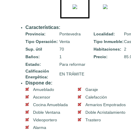
Características:
Provincia:
Pontevedra
Localidad:
Pon
Tipo Operación:
Venta
Tipo Inmueble:
Ca
Sup. útil
70
Habitaciones:
2
Baños:
1
Precio:
85.
Estado:
Para reformar
Calificación
EN TRÁMITE
Energética:
Dispone de:
Amueblado
Garaje
Ascensor
Calefacción
Cocina Amueblada
Armarios Empotrados
Doble Ventana
Doble Acristalamiento
Videoportero
Trastero
Alarma