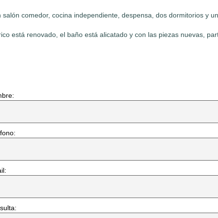
en salón comedor, cocina independiente, despensa, dos dormitorios y u
rico está renovado, el baño está alicatado y con las piezas nuevas, pa
bre:
fono:
l:
sulta: